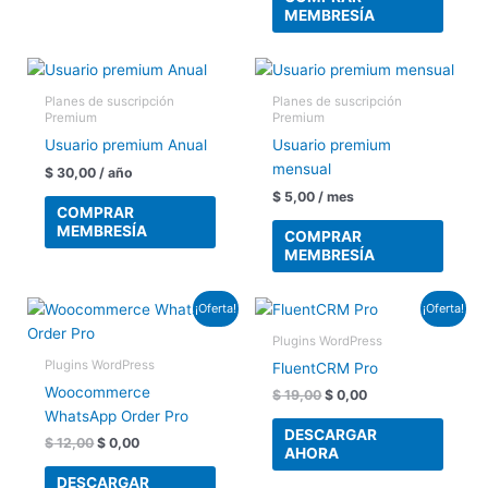
MEMBRESÍA
Planes de suscripción
Planes de suscripción
Premium
Premium
Usuario premium Anual
Usuario premium
mensual
$
30,00
/ año
$
5,00
/ mes
COMPRAR
MEMBRESÍA
COMPRAR
MEMBRESÍA
El
El
El
El
¡Oferta!
¡Oferta!
precio
precio
precio
precio
original
actual
original
actual
Plugins WordPress
era:
es:
era:
es:
Plugins WordPress
FluentCRM Pro
$ 12,00.
$ 0,00.
$ 19,00.
$ 0,00.
Woocommerce
$
19,00
$
0,00
WhatsApp Order Pro
DESCARGAR
$
12,00
$
0,00
AHORA
DESCARGAR