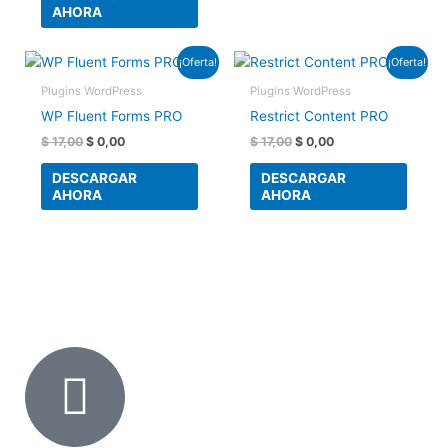
AHORA
El
El
El
El
¡Oferta!
¡Oferta!
precio
precio
precio
precio
original
actual
original
actual
Plugins WordPress
Plugins WordPress
era:
es:
era:
es:
WP Fluent Forms PRO
Restrict Content PRO
$ 17,00.
$ 0,00.
$ 17,00.
$ 0,00.
$
17,00
$
0,00
$
17,00
$
0,00
DESCARGAR
DESCARGAR
AHORA
AHORA