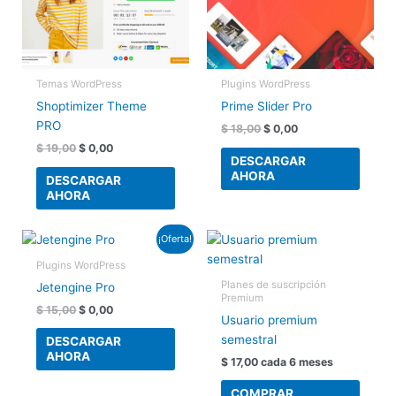
Temas WordPress
Plugins WordPress
Shoptimizer Theme
Prime Slider Pro
PRO
$
18,00
$
0,00
$
19,00
$
0,00
DESCARGAR
AHORA
DESCARGAR
AHORA
El
El
¡Oferta!
precio
precio
original
actual
Plugins WordPress
era:
es:
Planes de suscripción
Jetengine Pro
$ 15,00.
$ 0,00.
Premium
$
15,00
$
0,00
Usuario premium
semestral
DESCARGAR
AHORA
$
17,00
cada 6 meses
COMPRAR