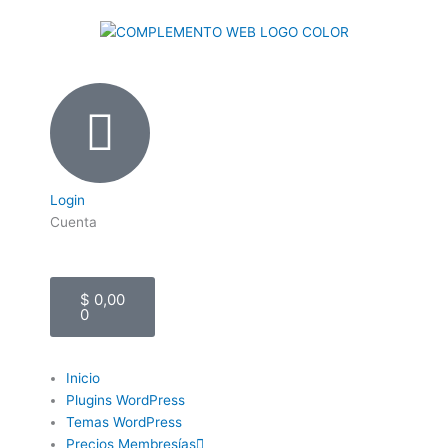
Ir
al
contenido
Login
Cuenta
Cart
$
0,00
0
Inicio
Plugins WordPress
Temas WordPress
Precios Membresías