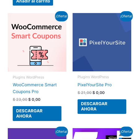
Añadir al carrito
El
El
El
El
¡Oferta!
¡Oferta!
precio
precio
precio
precio
original
actual
original
actual
era:
es:
era:
es:
$ 23,00.
$ 0,00.
$ 21,00.
$ 0,00.
Plugins WordPress
Plugins WordPress
PixelYourSite Pro
WooCommerce Smart
Coupons Pro
$
21,00
$
0,00
$
23,00
$
0,00
DESCARGAR
AHORA
DESCARGAR
AHORA
El
El
El
El
¡Oferta!
¡Oferta!
precio
precio
precio
precio